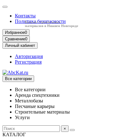
Контакты
Политика безопасности
Каталог строительных
материалов в Нижнем Новгороде
Избранное
0
Сравнение
0
Личный кабинет
Авторизация
Регистрация
Все категории
Все категории
Аренда спецтехники
Металлобазы
Песчаные карьеры
Строительные материалы
Услуги
×
КАТАЛОГ