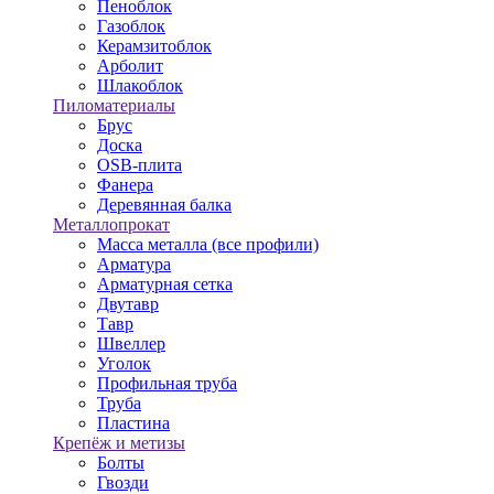
Пеноблок
Газоблок
Керамзитоблок
Арболит
Шлакоблок
Пиломатериалы
Брус
Доска
OSB-плита
Фанера
Деревянная балка
Металлопрокат
Масса металла (все профили)
Арматура
Арматурная сетка
Двутавр
Тавр
Швеллер
Уголок
Профильная труба
Труба
Пластина
Крепёж и метизы
Болты
Гвозди