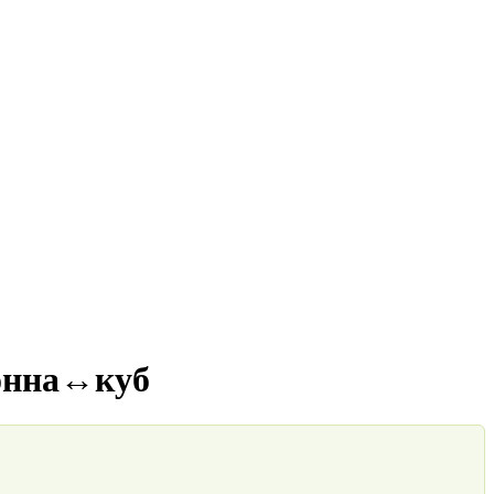
тонна↔куб