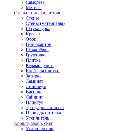
Саморезы
Метизы
Стены, отделка, потолок
Стены
Стены (материалы)
Штукатурка
Краска
Обои
Гипсокартон
Шпаклёвка
Грунтовка
Плитка
Керамогранит
Клей для плитки
Затирка
Ламинат
Линолеум
Вагонка
Сайдинг
Плинтус
Тротуарная плитка
Площадь потолка
Утеплитель
Кровля, забор, снег
Уклон крыши