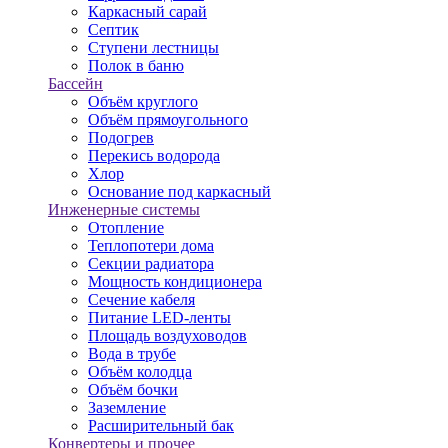
Каркасный сарай
Септик
Ступени лестницы
Полок в баню
Бассейн
Объём круглого
Объём прямоугольного
Подогрев
Перекись водорода
Хлор
Основание под каркасный
Инженерные системы
Отопление
Теплопотери дома
Секции радиатора
Мощность кондиционера
Сечение кабеля
Питание LED-ленты
Площадь воздуховодов
Вода в трубе
Объём колодца
Объём бочки
Заземление
Расширительный бак
Конвертеры и прочее