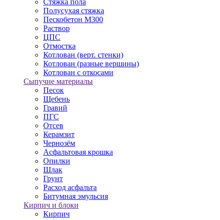
Стяжка пола
Полусухая стяжка
Пескобетон М300
Раствор
ЦПС
Отмостка
Котлован (верт. стенки)
Котлован (разные вершины)
Котлован с откосами
Сыпучие материалы
Песок
Щебень
Гравий
ПГС
Отсев
Керамзит
Чернозём
Асфальтовая крошка
Опилки
Шлак
Грунт
Расход асфальта
Битумная эмульсия
Кирпич и блоки
Кирпич