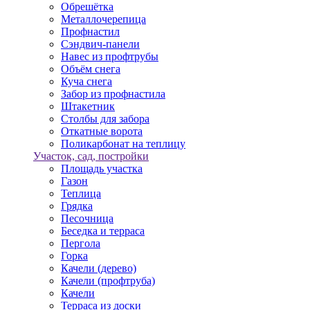
Обрешётка
Металлочерепица
Профнастил
Сэндвич-панели
Навес из профтрубы
Объём снега
Куча снега
Забор из профнастила
Штакетник
Столбы для забора
Откатные ворота
Поликарбонат на теплицу
Участок, сад, постройки
Площадь участка
Газон
Теплица
Грядка
Песочница
Беседка и терраса
Пергола
Горка
Качели (дерево)
Качели (профтруба)
Качели
Терраса из доски