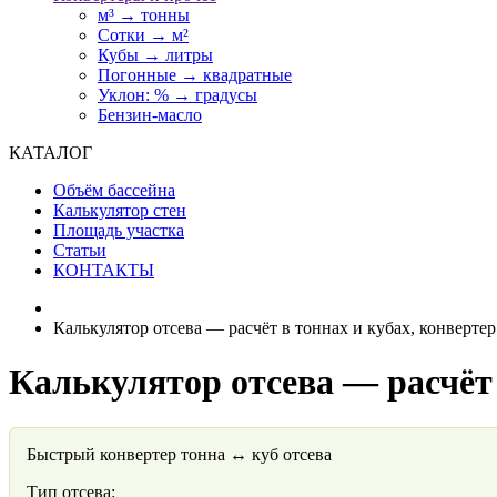
м³ → тонны
Сотки → м²
Кубы → литры
Погонные → квадратные
Уклон: % → градусы
Бензин-масло
КАТАЛОГ
Объём бассейна
Калькулятор стен
Площадь участка
Статьи
КОНТАКТЫ
Калькулятор отсева — расчёт в тоннах и кубах, конверт
Калькулятор отсева — расчёт
Быстрый конвертер тонна ↔ куб отсева
Тип отсева: