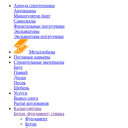
Аренда спецтехники
Автокраны
Манипулятор борт
Самосвалы
Фронтальные погрузчики
Экскаваторы
Экскаваторы-погрузчики
Металлобазы
Песчаные карьеры
Строительные материалы
Брус
Гравий
Доски
Песок
Щебень
Услуги
Вывоз снега
Рытьё котлованов
Калькуляторы
Бетон, фундамент, стяжка
Фундамент
Бетон