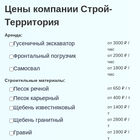
Цены компании Строй-
Территория
Аренда:
Гусеничный экскаватор
от 3000 ₽ /
час
Фронтальный погрузчик
от 2000 ₽ /
час
Самосвал
от 1800 ₽ /
час
Строительные материалы:
Песок речной
от 650 ₽ / т
Песок карьерный
от 400 ₽ / т
Щебень известняковый
от 1400 ₽ /
т
Щебень гранитный
от 2800 ₽ /
т
Гравий
от 1900 ₽ /
т