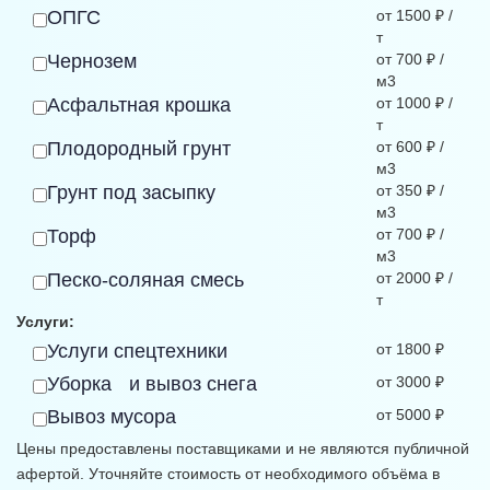
ОПГС
от 1500 ₽ /
т
Чернозем
от 700 ₽ /
м3
Асфальтная крошка
от 1000 ₽ /
т
Плодородный грунт
от 600 ₽ /
м3
Грунт под засыпку
от 350 ₽ /
м3
Торф
от 700 ₽ /
м3
Песко-соляная смесь
от 2000 ₽ /
т
Услуги:
Услуги спецтехники
от 1800 ₽
Уборка и вывоз снега
от 3000 ₽
Вывоз мусора
от 5000 ₽
Цены предоставлены поставщиками и не являются публичной
афертой. Уточняйте стоимость от необходимого объёма в