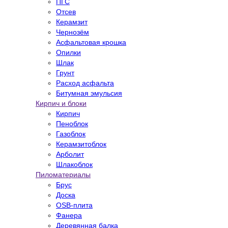
ПГС
Отсев
Керамзит
Чернозём
Асфальтовая крошка
Опилки
Шлак
Грунт
Расход асфальта
Битумная эмульсия
Кирпич и блоки
Кирпич
Пеноблок
Газоблок
Керамзитоблок
Арболит
Шлакоблок
Пиломатериалы
Брус
Доска
OSB-плита
Фанера
Деревянная балка