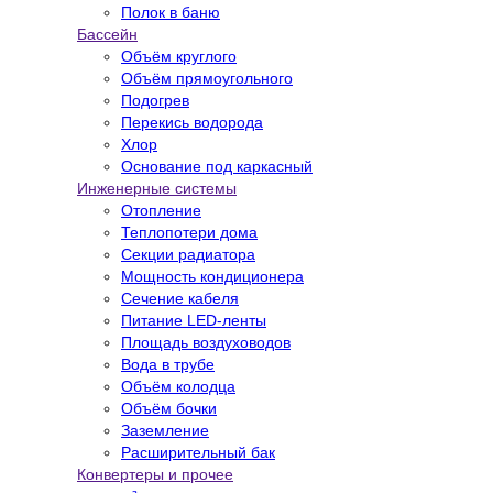
Полок в баню
Бассейн
Объём круглого
Объём прямоугольного
Подогрев
Перекись водорода
Хлор
Основание под каркасный
Инженерные системы
Отопление
Теплопотери дома
Секции радиатора
Мощность кондиционера
Сечение кабеля
Питание LED-ленты
Площадь воздуховодов
Вода в трубе
Объём колодца
Объём бочки
Заземление
Расширительный бак
Конвертеры и прочее