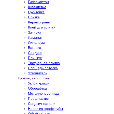
Гипсокартон
Шпаклёвка
Грунтовка
Плитка
Керамогранит
Клей для плитки
Затирка
Ламинат
Линолеум
Вагонка
Сайдинг
Плинтус
Тротуарная плитка
Площадь потолка
Утеплитель
Кровля, забор, снег
Уклон крыши
Обрешётка
Металлочерепица
Профнастил
Сэндвич-панели
Навес из профтрубы
Объём снега