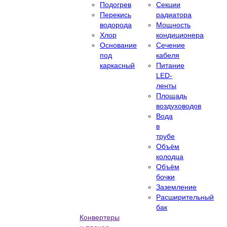
Подогрев
Секции
Перекись
радиатора
водорода
Мощность
Хлор
кондиционера
Основание
Сечение
под
кабеля
каркасный
Питание
LED-
ленты
Площадь
воздуховодов
Вода
в
трубе
Объём
колодца
Объём
бочки
Заземление
Расширительный
бак
Конвертеры