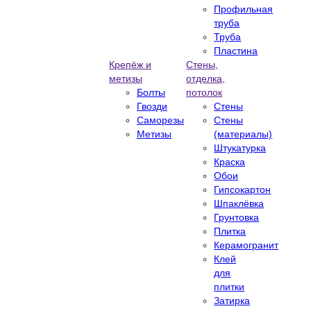
Профильная
труба
Труба
Пластина
Крепёж и
Стены,
метизы
отделка,
Болты
потолок
Гвозди
Стены
Саморезы
Стены
Метизы
(материалы)
Штукатурка
Краска
Обои
Гипсокартон
Шпаклёвка
Грунтовка
Плитка
Керамогранит
Клей
для
плитки
Затирка