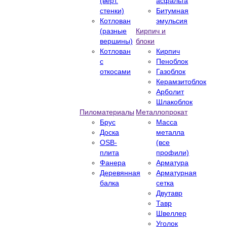
(верт.
асфальта
стенки)
Битумная
Котлован
эмульсия
(разные
Кирпич и
вершины)
блоки
Котлован
Кирпич
с
Пеноблок
откосами
Газоблок
Керамзитоблок
Арболит
Шлакоблок
Пиломатериалы
Металлопрокат
Брус
Масса
Доска
металла
OSB-
(все
плита
профили)
Фанера
Арматура
Деревянная
Арматурная
балка
сетка
Двутавр
Тавр
Швеллер
Уголок