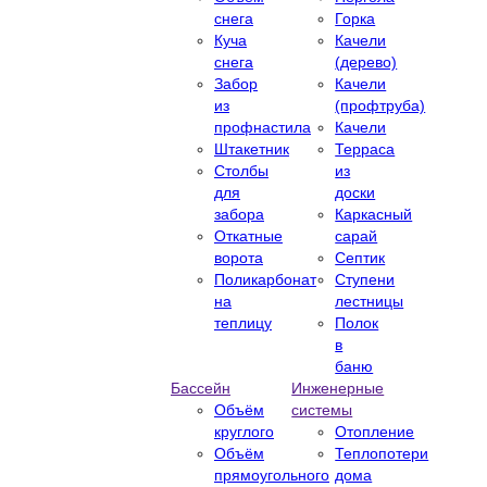
снега
Горка
Куча
Качели
снега
(дерево)
Забор
Качели
из
(профтруба)
профнастила
Качели
Штакетник
Терраса
Столбы
из
для
доски
забора
Каркасный
Откатные
сарай
ворота
Септик
Поликарбонат
Ступени
на
лестницы
теплицу
Полок
в
баню
Бассейн
Инженерные
Объём
системы
круглого
Отопление
Объём
Теплопотери
прямоугольного
дома