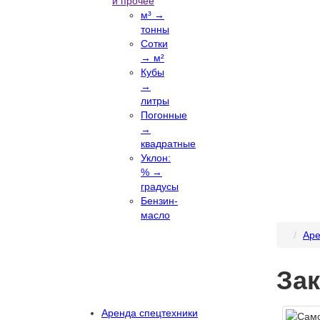
и прочее
м³ →
тонны
Сотки
→ м²
Кубы
→
литры
Погонные
→
квадратные
Уклон:
% →
градусы
Бензин-
масло
Аре
Зак
Аренда спецтехники