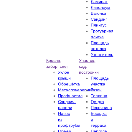
Ламинат
Линолеум
Вагонка
Сайдинг
Плинтус
Тротуарная
плитка
Площадь
потолка
Утеплитель
Кровля,
Участок,
забор, снег
сад,
Уклон
постройки
крыши
Площадь
Обрешётка
участка
Металлочерепица
Газон
Профнастил
Теплица
Сэндвич-
Грядка
панели
Песочница
Навес
Беседка
из
и
профтрубы
терраса
Объём
Пергола