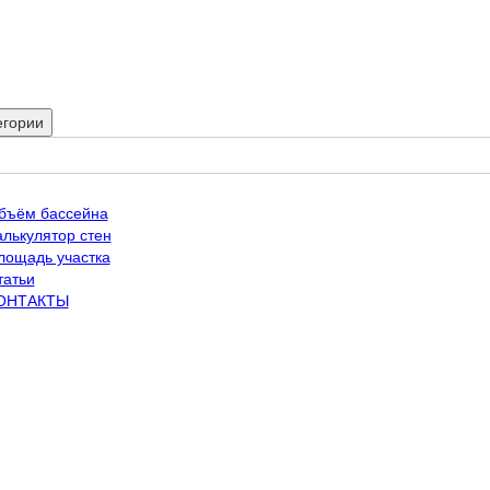
егории
бъём бассейна
алькулятор стен
лощадь участка
татьи
ОНТАКТЫ