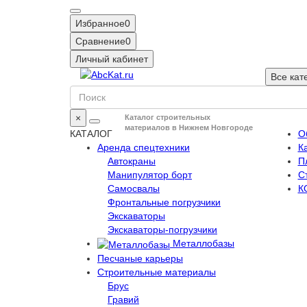
Избранное
0
Сравнение
0
Личный кабинет
Все кат
×
Каталог строительных
материалов в Нижнем Новгороде
КАТАЛОГ
О
Аренда спецтехники
К
Автокраны
П
Манипулятор борт
С
Самосвалы
К
Фронтальные погрузчики
Экскаваторы
Экскаваторы-погрузчики
Металлобазы
Песчаные карьеры
Строительные материалы
Брус
Гравий