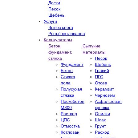
Доски
Песок
Щебень
Услуги
Вывоз снега
Рытьё котлованов
Калькуляторы
Бетон,
Сыпучие
фундамент,
материалы
стяжка
Песок
Фундамент
Щебень
Бетон
Гравий
Стяжка
ПГС
пола
Отсев
Полусухая
Керамзит
стяжка
Чернозём
Пескобетон
Асфальтовая
М300
крошка
Раствор
Опилки
ЦПС
Шлак
Отмостка
Грунт
Котлован
Расход