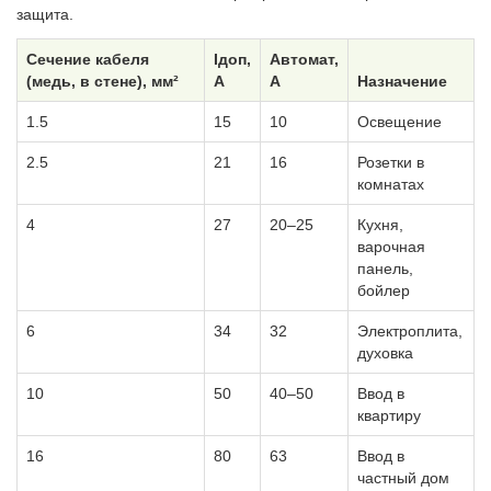
защита.
Сечение кабеля
Iдоп,
Автомат,
(медь, в стене), мм²
А
А
Назначение
1.5
15
10
Освещение
2.5
21
16
Розетки в
комнатах
4
27
20–25
Кухня,
варочная
панель,
бойлер
6
34
32
Электроплита,
духовка
10
50
40–50
Ввод в
квартиру
16
80
63
Ввод в
частный дом