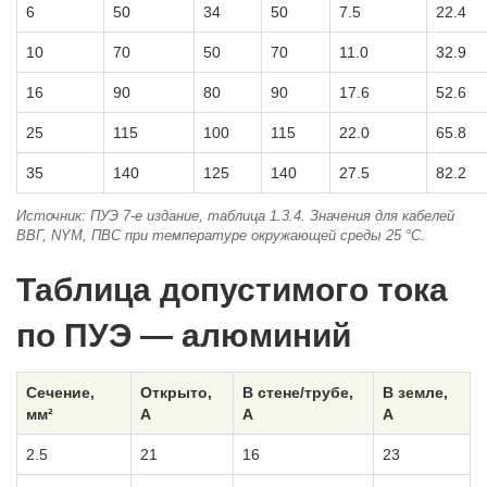
6
50
34
50
7.5
22.4
10
70
50
70
11.0
32.9
16
90
80
90
17.6
52.6
25
115
100
115
22.0
65.8
35
140
125
140
27.5
82.2
Источник: ПУЭ 7-е издание, таблица 1.3.4. Значения для кабелей
ВВГ, NYM, ПВС при температуре окружающей среды 25 °C.
Таблица допустимого тока
по ПУЭ — алюминий
Сечение,
Открыто,
В стене/трубе,
В земле,
мм²
А
А
А
2.5
21
16
23