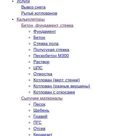
Услуги
Вывоз снега
Рытьё котлованов
Калькуляторы
Бетон, фундамент, стяжка
Фундамент
Бетон
Стяжка пола
Полусухая стяжка
Пескобетон М300
Раствор
ЦПС
Отмостка
Котлован (верт. стенки)
Котлован (разные вершины)
Котлован с откосами
Сыпучие материалы
Песок
Щебень
Гравий
ПГС
Отсев
Керамзит