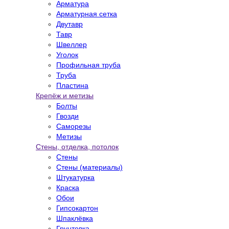
Арматура
Арматурная сетка
Двутавр
Тавр
Швеллер
Уголок
Профильная труба
Труба
Пластина
Крепёж и метизы
Болты
Гвозди
Саморезы
Метизы
Стены, отделка, потолок
Стены
Стены (материалы)
Штукатурка
Краска
Обои
Гипсокартон
Шпаклёвка
Грунтовка