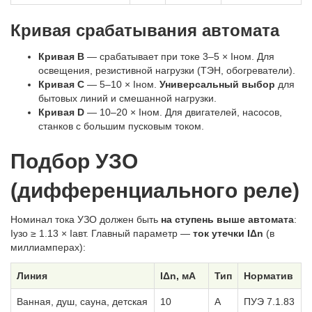
Кривая срабатывания автомата
Кривая B
— срабатывает при токе 3–5 × Iном. Для
освещения, резистивной нагрузки (ТЭН, обогреватели).
Кривая C
— 5–10 × Iном.
Универсальный выбор
для
бытовых линий и смешанной нагрузки.
Кривая D
— 10–20 × Iном. Для двигателей, насосов,
станков с большим пусковым током.
Подбор УЗО
(дифференциального реле)
Номинал тока УЗО должен быть
на ступень выше автомата
:
Iузо ≥ 1.13 × Iавт. Главный параметр —
ток утечки IΔn
(в
миллиамперах):
Линия
IΔn, мА
Тип
Норматив
Ванная, душ, сауна, детская
10
A
ПУЭ 7.1.83