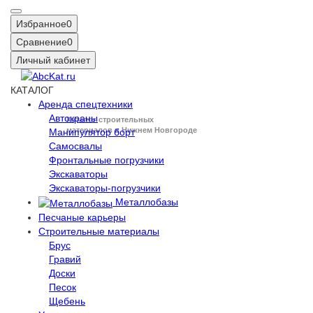
Избранное
0
Сравнение
0
Личный кабинет
КАТАЛОГ
Аренда спецтехники
Автокраны
Каталог строительных
материалов в Нижнем Новгороде
Манипулятор борт
Самосвалы
Фронтальные погрузчики
Экскаваторы
Экскаваторы-погрузчики
Металлобазы
Песчаные карьеры
Строительные материалы
Брус
Гравий
Доски
Песок
Щебень