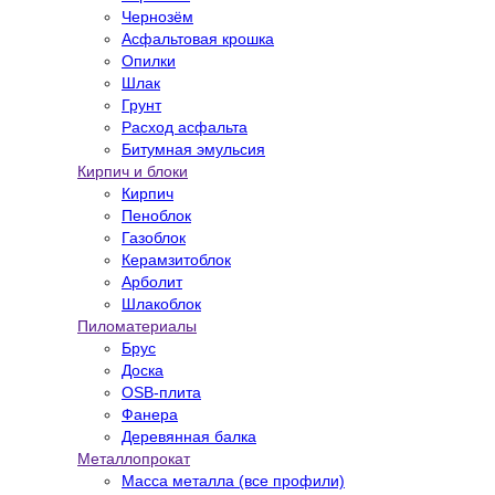
Чернозём
Асфальтовая крошка
Опилки
Шлак
Грунт
Расход асфальта
Битумная эмульсия
Кирпич и блоки
Кирпич
Пеноблок
Газоблок
Керамзитоблок
Арболит
Шлакоблок
Пиломатериалы
Брус
Доска
OSB-плита
Фанера
Деревянная балка
Металлопрокат
Масса металла (все профили)