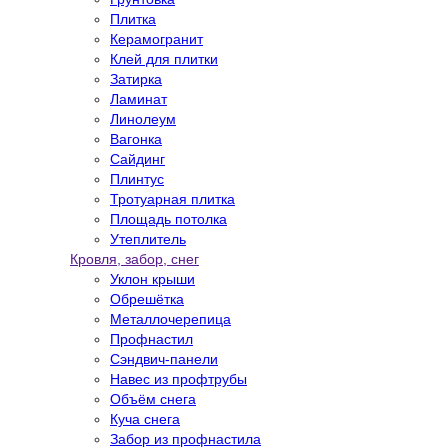
Плитка
Керамогранит
Клей для плитки
Затирка
Ламинат
Линолеум
Вагонка
Сайдинг
Плинтус
Тротуарная плитка
Площадь потолка
Утеплитель
Кровля, забор, снег
Уклон крыши
Обрешётка
Металлочерепица
Профнастил
Сэндвич-панели
Навес из профтрубы
Объём снега
Куча снега
Забор из профнастила