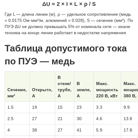
ΔU = 2 × I × L × ρ / S
Где L — длина линии (м), ρ — удельное сопротивление (медь
= 0.0175 Ом·мм²/м, алюминий = 0.028), S — сечение (мм²). По
ПУЭ ΔU не должно превышать 5% от номинала сети — иначе
техника на конце линии работает в недостатке напряжения.
Таблица допустимого тока
по ПУЭ — медь
В
стене/
В
Макс.
Макс.
Сечение,
Открыто,
трубе,
земле,
мощность
мощно
мм²
А
А
А
220 В, кВт
380 В,
1.5
19
15
23
3.3
9.9
2.5
27
21
30
4.6
13.8
4
38
27
41
5.9
17.8