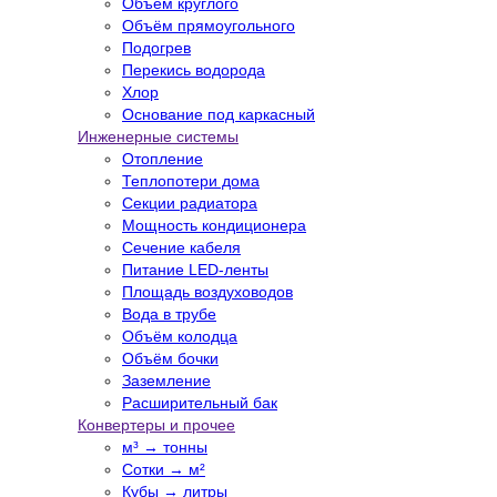
Объём круглого
Объём прямоугольного
Подогрев
Перекись водорода
Хлор
Основание под каркасный
Инженерные системы
Отопление
Теплопотери дома
Секции радиатора
Мощность кондиционера
Сечение кабеля
Питание LED-ленты
Площадь воздуховодов
Вода в трубе
Объём колодца
Объём бочки
Заземление
Расширительный бак
Конвертеры и прочее
м³ → тонны
Сотки → м²
Кубы → литры