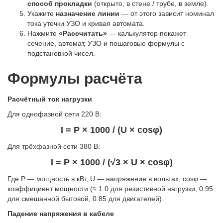
способ прокладки
(открыто, в стене / трубе, в земле).
Укажите
назначение линии
— от этого зависит номинал
тока утечки УЗО и кривая автомата.
Нажмите
«Рассчитать»
— калькулятор покажет
сечение, автомат, УЗО и пошаговые формулы с
подстановкой чисел.
Формулы расчёта
Расчётный ток нагрузки
Для однофазной сети 220 В:
I = P × 1000 / (U × cosφ)
Для трёхфазной сети 380 В:
I = P × 1000 / (√3 × U × cosφ)
Где P — мощность в кВт, U — напряжение в вольтах, cosφ —
коэффициент мощности (≈ 1.0 для резистивной нагрузки, 0.95
для смешанной бытовой, 0.85 для двигателей).
Падение напряжения в кабеле