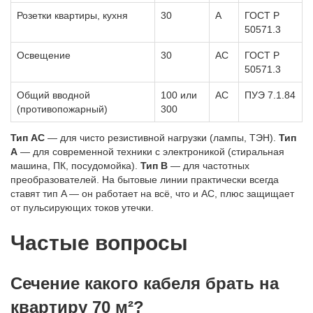
Розетки квартиры, кухня
30
A
ГОСТ Р
50571.3
Освещение
30
AC
ГОСТ Р
50571.3
Общий вводной
100 или
AC
ПУЭ 7.1.84
(противопожарный)
300
Тип AC
— для чисто резистивной нагрузки (лампы, ТЭН).
Тип
A
— для современной техники с электроникой (стиральная
машина, ПК, посудомойка).
Тип B
— для частотных
преобразователей. На бытовые линии практически всегда
ставят тип A — он работает на всё, что и AC, плюс защищает
от пульсирующих токов утечки.
Частые вопросы
Сечение какого кабеля брать на
квартиру 70 м²?