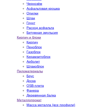
Чернозём
Асфальтовая крошка
Опилки
Шлак
Грунт
Расход асфальта
Битумная эмульсия
Кирпич и блоки
Кирпич
Пеноблок
Газоблок
Керамзитоблок
Арболит
Шлакоблок
Пиломатериалы
Брус
Доска
OSB-плита
Фанера
Деревянная балка
Металлопрокат
Масса металла (все профили)