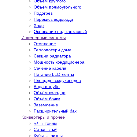
Объём круглого
Объём прямоугольного
Подогрев
Перекись водорода
Хлор
Основание под каркасный
Инженерные системы
Отопление
Теплопотери дома
Секции радиатора
Мощность кондиционера
Сечение кабеля
Питание LED-ленты
Площадь воздуховодов
Вода в трубе
Объём колодца
Объём бочки
Заземление
Расширительный бак
Конвертеры и прочее
м³ → тонны
Сотки → м²
Кубы → литры