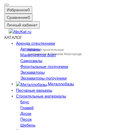
Избранное
0
Сравнение
0
Личный кабинет
КАТАЛОГ
Аренда спецтехники
Автокраны
Каталог строительных
материалов в Нижнем Новгороде
Манипулятор борт
Самосвалы
Фронтальные погрузчики
Экскаваторы
Экскаваторы-погрузчики
Металлобазы
Песчаные карьеры
Строительные материалы
Брус
Гравий
Доски
Песок
Щебень