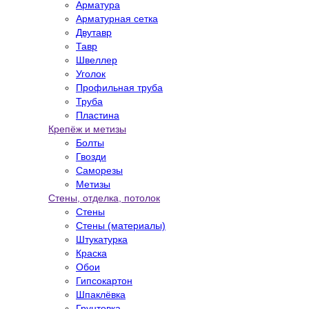
Арматура
Арматурная сетка
Двутавр
Тавр
Швеллер
Уголок
Профильная труба
Труба
Пластина
Крепёж и метизы
Болты
Гвозди
Саморезы
Метизы
Стены, отделка, потолок
Стены
Стены (материалы)
Штукатурка
Краска
Обои
Гипсокартон
Шпаклёвка
Грунтовка