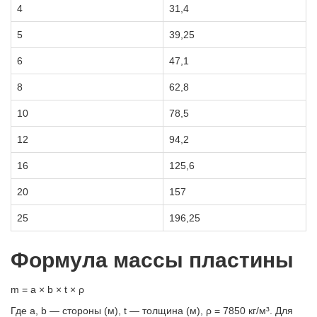
4
31,4
5
39,25
6
47,1
8
62,8
10
78,5
12
94,2
16
125,6
20
157
25
196,25
Формула массы пластины
m = a × b × t × ρ
Где a, b — стороны (м), t — толщина (м), ρ = 7850 кг/м³. Для