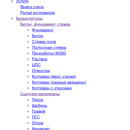
Услуги
Вывоз снега
Рытьё котлованов
Калькуляторы
Бетон, фундамент, стяжка
Фундамент
Бетон
Стяжка пола
Полусухая стяжка
Пескобетон М300
Раствор
ЦПС
Отмостка
Котлован (верт. стенки)
Котлован (разные вершины)
Котлован с откосами
Сыпучие материалы
Песок
Щебень
Гравий
ПГС
Отсев
Керамзит