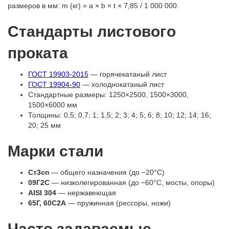
размеров в мм: m (кг) = a × b × t × 7,85 / 1 000 000.
Стандарты листового
проката
ГОСТ 19903-2015
— горячекатаный лист
ГОСТ 19904-90
— холоднокатаный лист
Стандартные размеры: 1250×2500, 1500×3000,
1500×6000 мм
Толщины: 0,5; 0,7; 1; 1,5; 2; 3; 4; 5; 6; 8; 10; 12; 14; 16;
20; 25 мм
Марки стали
Ст3сп
— общего назначения (до −20°C)
09Г2С
— низколегированная (до −60°C, мосты, опоры)
AISI 304
— нержавеющая
65Г, 60С2А
— пружинная (рессоры, ножи)
Часто задаваемые