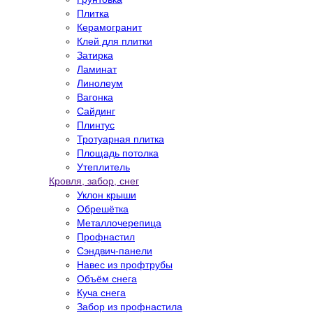
Плитка
Керамогранит
Клей для плитки
Затирка
Ламинат
Линолеум
Вагонка
Сайдинг
Плинтус
Тротуарная плитка
Площадь потолка
Утеплитель
Кровля, забор, снег
Уклон крыши
Обрешётка
Металлочерепица
Профнастил
Сэндвич-панели
Навес из профтрубы
Объём снега
Куча снега
Забор из профнастила