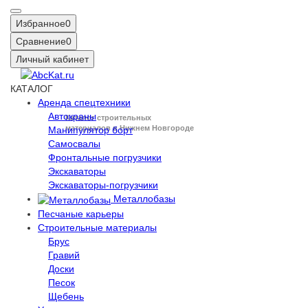
Избранное
0
Сравнение
0
Личный кабинет
КАТАЛОГ
Аренда спецтехники
Автокраны
Каталог строительных
материалов в Нижнем Новгороде
Манипулятор борт
Самосвалы
Фронтальные погрузчики
Экскаваторы
Экскаваторы-погрузчики
Металлобазы
Песчаные карьеры
Строительные материалы
Брус
Гравий
Доски
Песок
Щебень