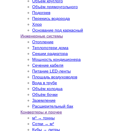
Объём круглого
Объём прямоугольного
Подогрев
Перекись водорода
Хлор
Основание под каркасный
Инженерные системы
Отопление
Теплопотери дома
Секции радиатора
Мощность кондиционера
Сечение кабеля
Питание LED-ленты
Площадь воздуховодов
Вода в трубе
Объём колодца
Объём бочки
Заземление
Расширительный бак
Конвертеры и прочее
м³ → тонны
Сотки → м²
Кубы → литры