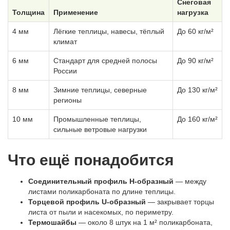
Снеговая
Толщина
Применение
нагрузка
4 мм
Лёгкие теплицы, навесы, тёплый
До 60 кг/м²
климат
6 мм
Стандарт для средней полосы
До 90 кг/м²
России
8 мм
Зимние теплицы, северные
До 130 кг/м²
регионы
10 мм
Промышленные теплицы,
До 160 кг/м²
сильные ветровые нагрузки
Что ещё понадобится
Соединительный профиль H-образный
— между
листами поликарбоната по длине теплицы.
Торцевой профиль U-образный
— закрывает торцы
листа от пыли и насекомых, по периметру.
Термошайбы
— около 8 штук на 1 м² поликарбоната,