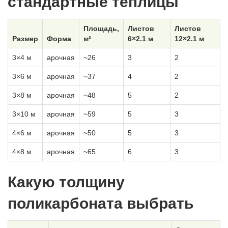
стандартные теплицы
Площадь,
Листов
Листов
Размер
Форма
м²
6×2.1 м
12×2.1 м
3×4 м
арочная
~26
3
2
3×6 м
арочная
~37
4
2
3×8 м
арочная
~48
5
2
3×10 м
арочная
~59
5
3
4×6 м
арочная
~50
5
3
4×8 м
арочная
~65
6
3
Какую толщину
поликарбоната выбрать