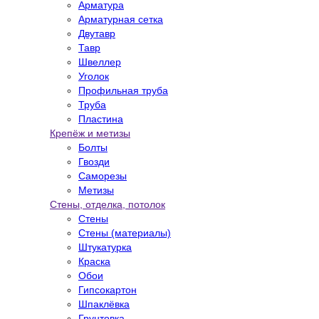
Арматура
Арматурная сетка
Двутавр
Тавр
Швеллер
Уголок
Профильная труба
Труба
Пластина
Крепёж и метизы
Болты
Гвозди
Саморезы
Метизы
Стены, отделка, потолок
Стены
Стены (материалы)
Штукатурка
Краска
Обои
Гипсокартон
Шпаклёвка
Грунтовка