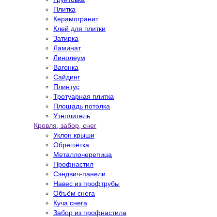
Плитка
Керамогранит
Клей для плитки
Затирка
Ламинат
Линолеум
Вагонка
Сайдинг
Плинтус
Тротуарная плитка
Площадь потолка
Утеплитель
Кровля, забор, снег
Уклон крыши
Обрешётка
Металлочерепица
Профнастил
Сэндвич-панели
Навес из профтрубы
Объём снега
Куча снега
Забор из профнастила