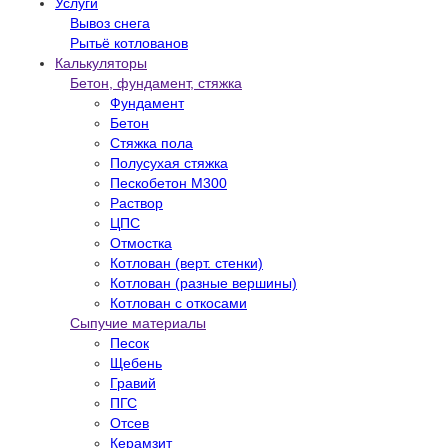
Услуги
Вывоз снега
Рытьё котлованов
Калькуляторы
Бетон, фундамент, стяжка
Фундамент
Бетон
Стяжка пола
Полусухая стяжка
Пескобетон М300
Раствор
ЦПС
Отмостка
Котлован (верт. стенки)
Котлован (разные вершины)
Котлован с откосами
Сыпучие материалы
Песок
Щебень
Гравий
ПГС
Отсев
Керамзит