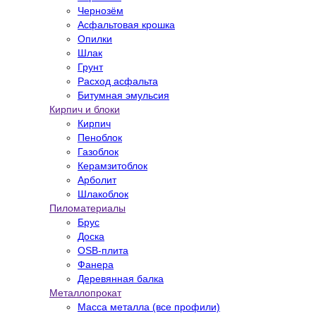
Чернозём
Асфальтовая крошка
Опилки
Шлак
Грунт
Расход асфальта
Битумная эмульсия
Кирпич и блоки
Кирпич
Пеноблок
Газоблок
Керамзитоблок
Арболит
Шлакоблок
Пиломатериалы
Брус
Доска
OSB-плита
Фанера
Деревянная балка
Металлопрокат
Масса металла (все профили)