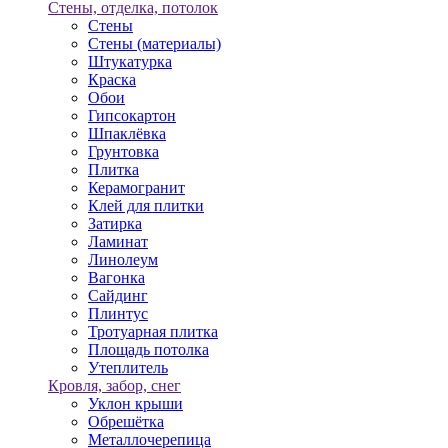
Стены, отделка, потолок
Стены
Стены (материалы)
Штукатурка
Краска
Обои
Гипсокартон
Шпаклёвка
Грунтовка
Плитка
Керамогранит
Клей для плитки
Затирка
Ламинат
Линолеум
Вагонка
Сайдинг
Плинтус
Тротуарная плитка
Площадь потолка
Утеплитель
Кровля, забор, снег
Уклон крыши
Обрешётка
Металлочерепица