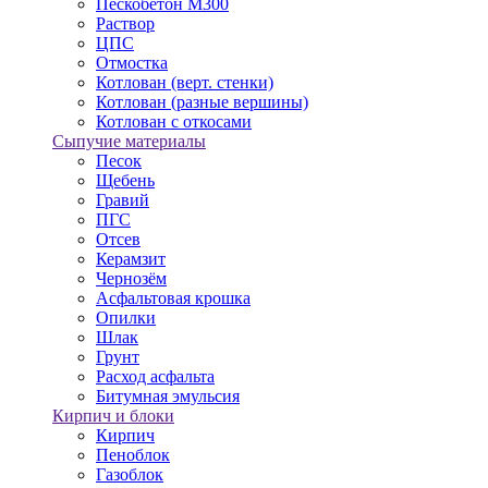
Пескобетон М300
Раствор
ЦПС
Отмостка
Котлован (верт. стенки)
Котлован (разные вершины)
Котлован с откосами
Сыпучие материалы
Песок
Щебень
Гравий
ПГС
Отсев
Керамзит
Чернозём
Асфальтовая крошка
Опилки
Шлак
Грунт
Расход асфальта
Битумная эмульсия
Кирпич и блоки
Кирпич
Пеноблок
Газоблок