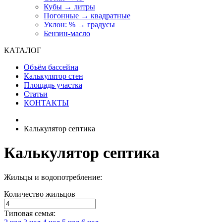
Кубы → литры
Погонные → квадратные
Уклон: % → градусы
Бензин-масло
КАТАЛОГ
Объём бассейна
Калькулятор стен
Площадь участка
Статьи
КОНТАКТЫ
Калькулятор септика
Калькулятор септика
Жильцы и водопотребление:
Количество жильцов
Типовая семья: