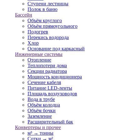
Ступени лестницы
Полок в баню
Бассейн
Объём круглого
Объём прямоугольного
Подогрев
Перекись водорода
Хлор
Основание под каркасный
Инженерные системы
Отопление
Теплопотери дома
Секции радиатора
Мощность кондиционера
Сечение кабеля
Питание LED-ленты
Площадь воздуховодов
Вода в трубе
Объём колодца
Объём бочки
Заземление
Расширительный бак
Конвертеры и прочее
м³ → тонны
Сотки → м²