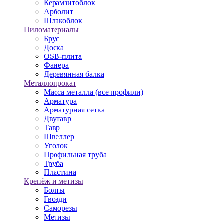
Керамзитоблок
Арболит
Шлакоблок
Пиломатериалы
Брус
Доска
OSB-плита
Фанера
Деревянная балка
Металлопрокат
Масса металла (все профили)
Арматура
Арматурная сетка
Двутавр
Тавр
Швеллер
Уголок
Профильная труба
Труба
Пластина
Крепёж и метизы
Болты
Гвозди
Саморезы
Метизы