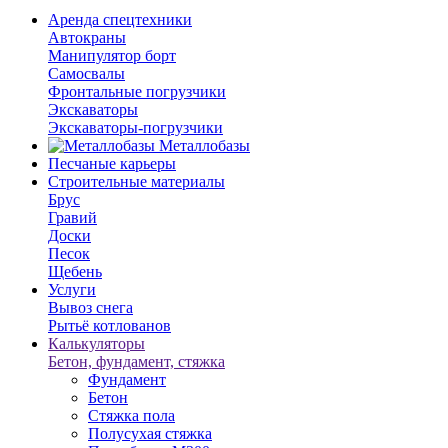
Аренда спецтехники
Автокраны
Манипулятор борт
Самосвалы
Фронтальные погрузчики
Экскаваторы
Экскаваторы-погрузчики
Металлобазы
Песчаные карьеры
Строительные материалы
Брус
Гравий
Доски
Песок
Щебень
Услуги
Вывоз снега
Рытьё котлованов
Калькуляторы
Бетон, фундамент, стяжка
Фундамент
Бетон
Стяжка пола
Полусухая стяжка