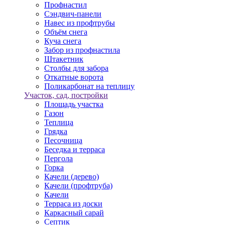
Профнастил
Сэндвич-панели
Навес из профтрубы
Объём снега
Куча снега
Забор из профнастила
Штакетник
Столбы для забора
Откатные ворота
Поликарбонат на теплицу
Участок, сад, постройки
Площадь участка
Газон
Теплица
Грядка
Песочница
Беседка и терраса
Пергола
Горка
Качели (дерево)
Качели (профтруба)
Качели
Терраса из доски
Каркасный сарай
Септик