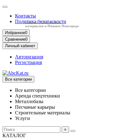
Контакты
Политика безопасности
Каталог строительных
материалов в Нижнем Новгороде
Избранное
0
Сравнение
0
Личный кабинет
Авторизация
Регистрация
Все категории
Все категории
Аренда спецтехники
Металлобазы
Песчаные карьеры
Строительные материалы
Услуги
×
КАТАЛОГ