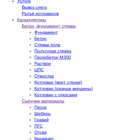
Услуги
Вывоз снега
Рытьё котлованов
Калькуляторы
Бетон, фундамент, стяжка
Фундамент
Бетон
Стяжка пола
Полусухая стяжка
Пескобетон М300
Раствор
ЦПС
Отмостка
Котлован (верт. стенки)
Котлован (разные вершины)
Котлован с откосами
Сыпучие материалы
Песок
Щебень
Гравий
ПГС
Отсев
Керамзит