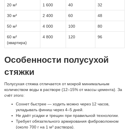
20 м²
1 600
40
32
30 м²
2 400
60
48
50 м²
4 000
100
80
60 м²
4 800
120
96
(квартира)
Особенности полусухой
стяжки
Полусухая стяжка отличается от мокрой минимальным
количеством воды в растворе (12–15% от массы цемента). За
счёт этого:
Сохнет быстрее — ходить можно через 12 часов,
укладывать финиш через 4–5 дней.
Не даёт усадки и трещин при правильной технологии.
Требует обязательного армирования фиброволокном
(около 700 г на 1 м³ раствора).