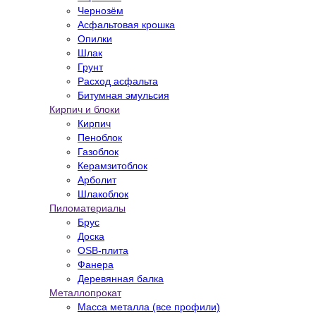
Чернозём
Асфальтовая крошка
Опилки
Шлак
Грунт
Расход асфальта
Битумная эмульсия
Кирпич и блоки
Кирпич
Пеноблок
Газоблок
Керамзитоблок
Арболит
Шлакоблок
Пиломатериалы
Брус
Доска
OSB-плита
Фанера
Деревянная балка
Металлопрокат
Масса металла (все профили)