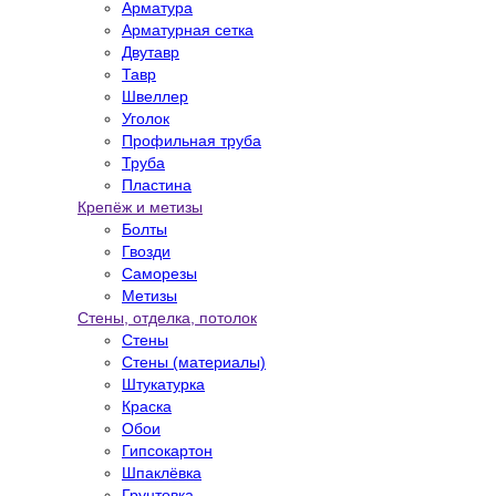
Арматура
Арматурная сетка
Двутавр
Тавр
Швеллер
Уголок
Профильная труба
Труба
Пластина
Крепёж и метизы
Болты
Гвозди
Саморезы
Метизы
Стены, отделка, потолок
Стены
Стены (материалы)
Штукатурка
Краска
Обои
Гипсокартон
Шпаклёвка
Грунтовка