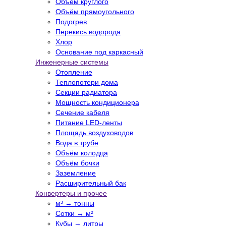
Объём круглого
Объём прямоугольного
Подогрев
Перекись водорода
Хлор
Основание под каркасный
Инженерные системы
Отопление
Теплопотери дома
Секции радиатора
Мощность кондиционера
Сечение кабеля
Питание LED-ленты
Площадь воздуховодов
Вода в трубе
Объём колодца
Объём бочки
Заземление
Расширительный бак
Конвертеры и прочее
м³ → тонны
Сотки → м²
Кубы → литры