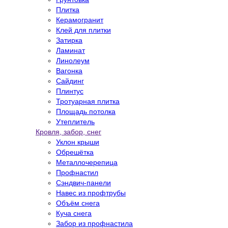
Плитка
Керамогранит
Клей для плитки
Затирка
Ламинат
Линолеум
Вагонка
Сайдинг
Плинтус
Тротуарная плитка
Площадь потолка
Утеплитель
Кровля, забор, снег
Уклон крыши
Обрешётка
Металлочерепица
Профнастил
Сэндвич-панели
Навес из профтрубы
Объём снега
Куча снега
Забор из профнастила