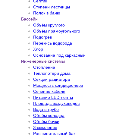
Септик
Ступени лестницы
Полок в баню
Бассейн
Объём круглого
Объём прямоугольного
Подогрев
Перекись водорода
Хлор
Основание под каркасный
Инженерные системы
Отопление
Теплопотери дома
Секции радиатора
Мощность кондиционера
Сечение кабеля
Питание LED-ленты
Площадь воздуховодов
Вода в трубе
Объём колодца
Объём бочки
Заземление
Расширительный бак