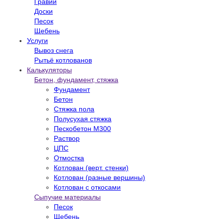
Гравий
Доски
Песок
Щебень
Услуги
Вывоз снега
Рытьё котлованов
Калькуляторы
Бетон, фундамент, стяжка
Фундамент
Бетон
Стяжка пола
Полусухая стяжка
Пескобетон М300
Раствор
ЦПС
Отмостка
Котлован (верт. стенки)
Котлован (разные вершины)
Котлован с откосами
Сыпучие материалы
Песок
Щебень