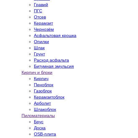
Гравий
ПГС
Отсев
Керамзит
Чернозём
Асфальтовая крошка
Опилки
Шлак
Грунт
Расход асфальта
Битумная эмульсия
Кирпич и блоки
Кирпич
Пеноблок
Газоблок
Керамзитоблок
Арболит
Шлакоблок
Пиломатериалы
Брус
Доска
OSB-плита