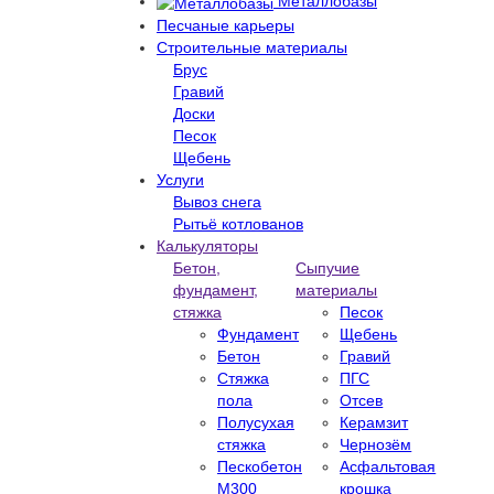
Металлобазы
Песчаные карьеры
Строительные материалы
Брус
Гравий
Доски
Песок
Щебень
Услуги
Вывоз снега
Рытьё котлованов
Калькуляторы
Бетон,
Сыпучие
фундамент,
материалы
стяжка
Песок
Фундамент
Щебень
Бетон
Гравий
Стяжка
ПГС
пола
Отсев
Полусухая
Керамзит
стяжка
Чернозём
Пескобетон
Асфальтовая
М300
крошка