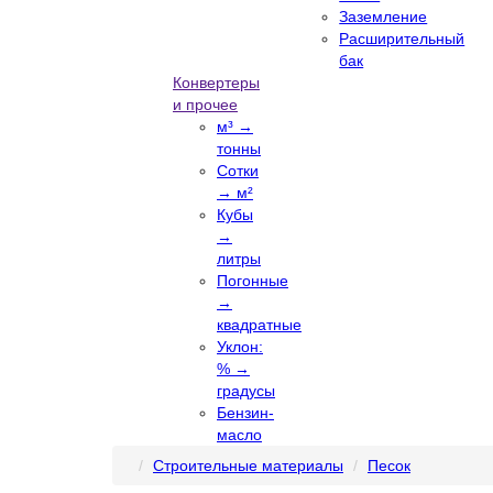
Заземление
Расширительный
бак
Конвертеры
и прочее
м³ →
тонны
Сотки
→ м²
Кубы
→
литры
Погонные
→
квадратные
Уклон:
% →
градусы
Бензин-
масло
Строительные материалы
Песок