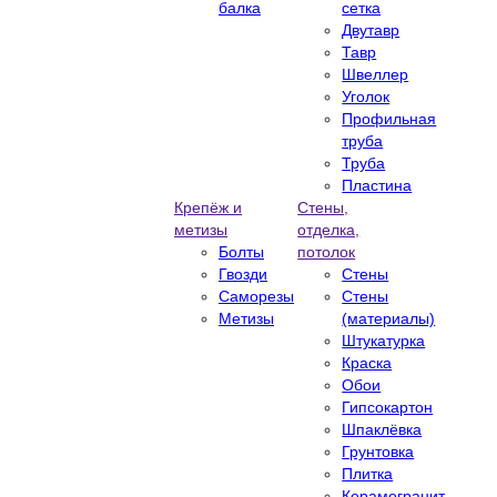
балка
сетка
Двутавр
Тавр
Швеллер
Уголок
Профильная
труба
Труба
Пластина
Крепёж и
Стены,
метизы
отделка,
Болты
потолок
Гвозди
Стены
Саморезы
Стены
Метизы
(материалы)
Штукатурка
Краска
Обои
Гипсокартон
Шпаклёвка
Грунтовка
Плитка
Керамогранит