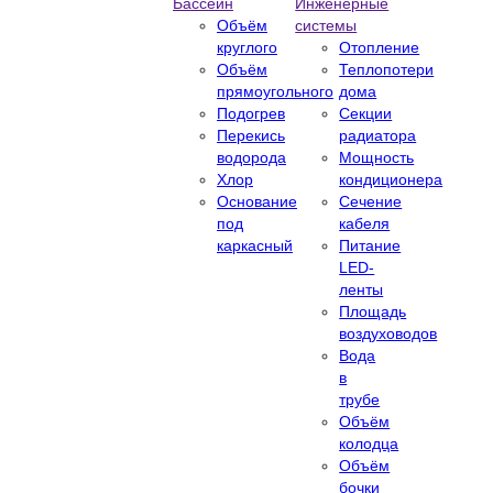
Бассейн
Инженерные
Объём
системы
круглого
Отопление
Объём
Теплопотери
прямоугольного
дома
Подогрев
Секции
Перекись
радиатора
водорода
Мощность
Хлор
кондиционера
Основание
Сечение
под
кабеля
каркасный
Питание
LED-
ленты
Площадь
воздуховодов
Вода
в
трубе
Объём
колодца
Объём
бочки