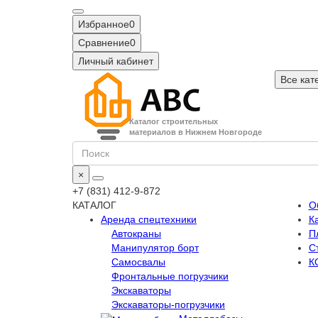
Избранное
0
Сравнение
0
Личный кабинет
Все кат
Каталог строительных
материалов в Нижнем Новгороде
×
+7 (831) 412-9-872
КАТАЛОГ
О
Аренда спецтехники
К
Автокраны
П
Манипулятор борт
С
Самосвалы
К
Фронтальные погрузчики
Экскаваторы
Экскаваторы-погрузчики