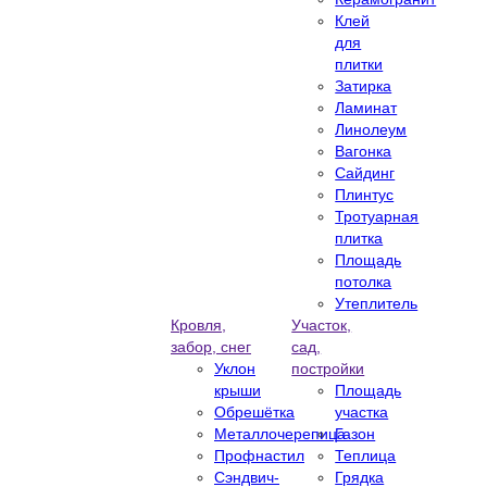
Клей
для
плитки
Затирка
Ламинат
Линолеум
Вагонка
Сайдинг
Плинтус
Тротуарная
плитка
Площадь
потолка
Утеплитель
Кровля,
Участок,
забор, снег
сад,
Уклон
постройки
крыши
Площадь
Обрешётка
участка
Металлочерепица
Газон
Профнастил
Теплица
Сэндвич-
Грядка