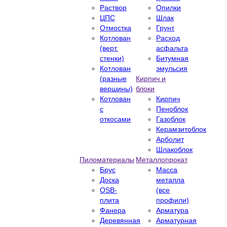
Раствор
Опилки
ЦПС
Шлак
Отмостка
Грунт
Котлован
Расход
(верт.
асфальта
стенки)
Битумная
Котлован
эмульсия
(разные
Кирпич и
вершины)
блоки
Котлован
Кирпич
с
Пеноблок
откосами
Газоблок
Керамзитоблок
Арболит
Шлакоблок
Пиломатериалы
Металлопрокат
Брус
Масса
Доска
металла
OSB-
(все
плита
профили)
Фанера
Арматура
Деревянная
Арматурная