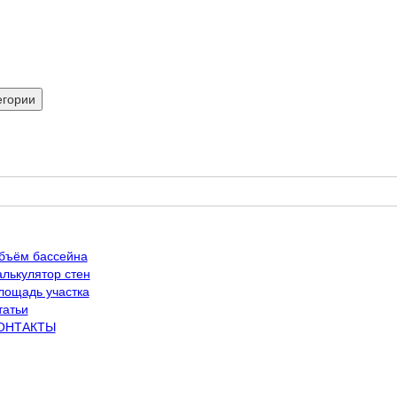
егории
бъём бассейна
алькулятор стен
лощадь участка
татьи
ОНТАКТЫ