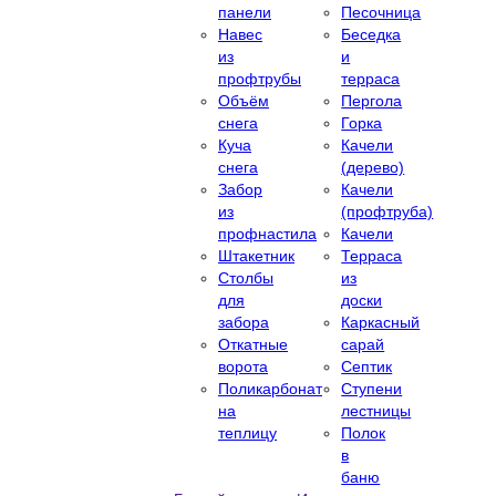
панели
Песочница
Навес
Беседка
из
и
профтрубы
терраса
Объём
Пергола
снега
Горка
Куча
Качели
снега
(дерево)
Забор
Качели
из
(профтруба)
профнастила
Качели
Штакетник
Терраса
Столбы
из
для
доски
забора
Каркасный
Откатные
сарай
ворота
Септик
Поликарбонат
Ступени
на
лестницы
теплицу
Полок
в
баню