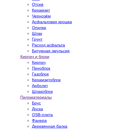
Отсев
Керамзит
Чернозём
Асфальтовая крошка
Опилки
Шлак
Грунт
Расход асфальта
Битумная эмульсия
Кирпич и блоки
Кирпич
Пеноблок
Газоблок
Керамзитоблок
Арболит
Шлакоблок
Пиломатериалы
Брус
Доска
OSB-плита
Фанера
Деревянная балка