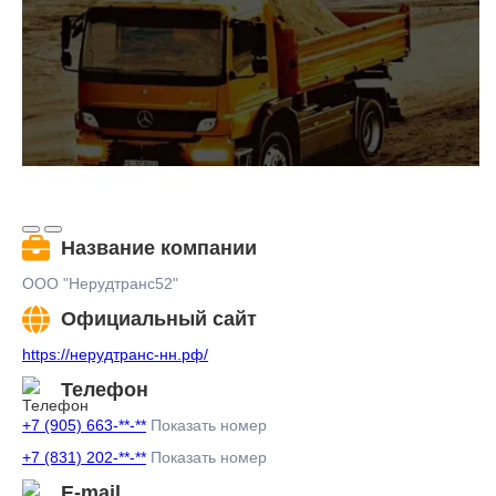
Название компании
ООО "Нерудтранс52"
Официальный сайт
https://нерудтранс-нн.рф/
Телефон
+7 (905) 663-**-**
Показать номер
+7 (831) 202-**-**
Показать номер
E-mail