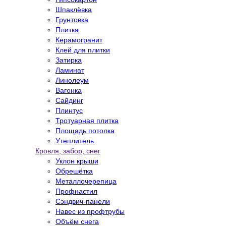
Шпаклёвка
Грунтовка
Плитка
Керамогранит
Клей для плитки
Затирка
Ламинат
Линолеум
Вагонка
Сайдинг
Плинтус
Тротуарная плитка
Площадь потолка
Утеплитель
Кровля, забор, снег
Уклон крыши
Обрешётка
Металлочерепица
Профнастил
Сэндвич-панели
Навес из профтрубы
Объём снега