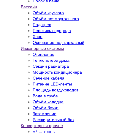
Полок в баню
Бассейн
Объём круглого
Объём прямоугольного
Подогрев
Перекись водорода
Хлор
Основание под каркасный
Инженерные системы
Отопление
Теплопотери дома
Секции радиатора
Мощность кондиционера
Сечение кабеля
Питание LED-ленты
Площадь воздуховодов
Вода в трубе
Объём колодца
Объём бочки
Заземление
Расширительный бак
Конвертеры и прочее
м³ → тонны