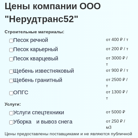
Цены компании ООО
"Нерудтранс52"
Строительные материалы:
Песок речной
от 400 ₽ / т
Песок карьерный
от 200 ₽ / т
Песок кварцевый
от 3000 ₽ /
т
Щебень известняковый
от 900 ₽ / т
Щебень гранитный
от 2500 ₽ /
т
ОПГС
от 1300 ₽ /
т
Услуги:
Услуги спецтехники
от 5000 ₽
Уборка и вывоз снега
от 250 ₽ /
м3
Цены предоставлены поставщиками и не являются публичной