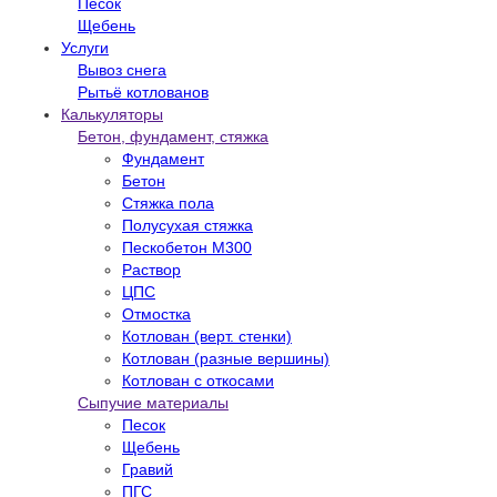
Песок
Щебень
Услуги
Вывоз снега
Рытьё котлованов
Калькуляторы
Бетон, фундамент, стяжка
Фундамент
Бетон
Стяжка пола
Полусухая стяжка
Пескобетон М300
Раствор
ЦПС
Отмостка
Котлован (верт. стенки)
Котлован (разные вершины)
Котлован с откосами
Сыпучие материалы
Песок
Щебень
Гравий
ПГС