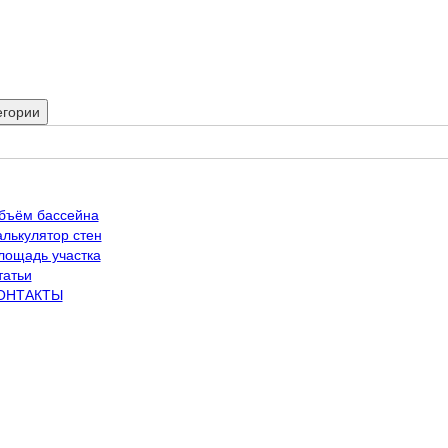
егории
бъём бассейна
алькулятор стен
лощадь участка
татьи
ОНТАКТЫ