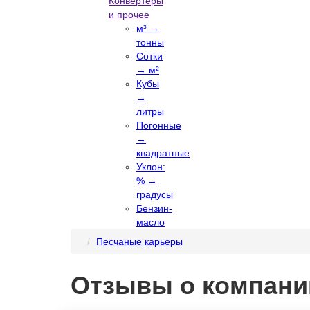
Конвертеры
и прочее
м³ →
тонны
Сотки
→ м²
Кубы
→
литры
Погонные
→
квадратные
Уклон:
% →
градусы
Бензин-
масло
Песчаные карьеры
Отзывы о компании