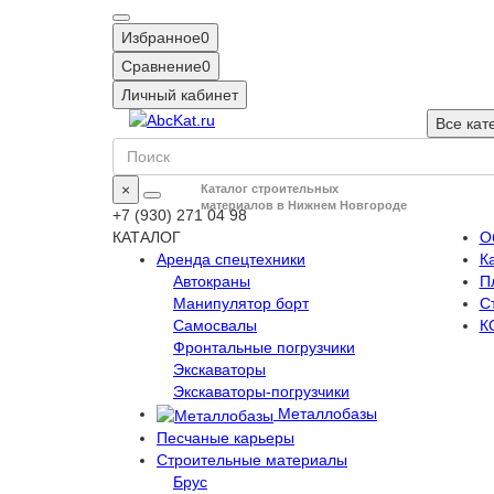
Избранное
0
Сравнение
0
Личный кабинет
Все кат
×
Каталог строительных
материалов в Нижнем Новгороде
+7 (930) 271 04 98
КАТАЛОГ
О
Аренда спецтехники
К
Автокраны
П
Манипулятор борт
С
Самосвалы
К
Фронтальные погрузчики
Экскаваторы
Экскаваторы-погрузчики
Металлобазы
Песчаные карьеры
Строительные материалы
Брус