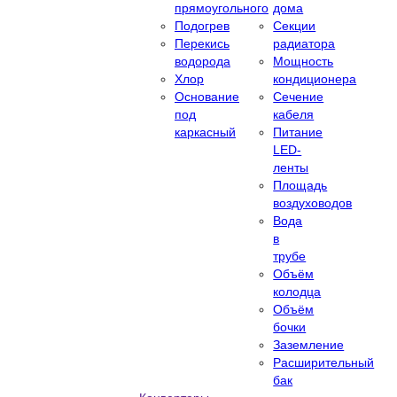
прямоугольного
дома
Подогрев
Секции
Перекись
радиатора
водорода
Мощность
Хлор
кондиционера
Основание
Сечение
под
кабеля
каркасный
Питание
LED-
ленты
Площадь
воздуховодов
Вода
в
трубе
Объём
колодца
Объём
бочки
Заземление
Расширительный
бак