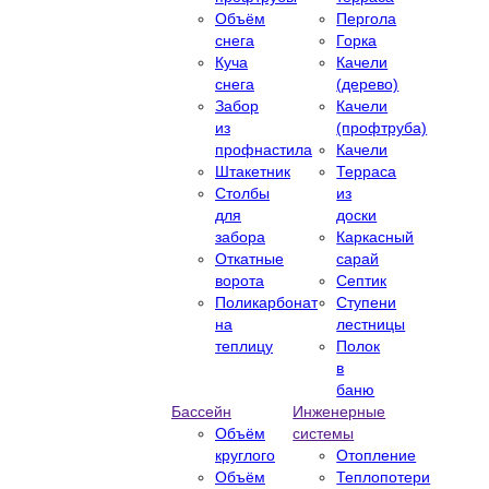
Объём
Пергола
снега
Горка
Куча
Качели
снега
(дерево)
Забор
Качели
из
(профтруба)
профнастила
Качели
Штакетник
Терраса
Столбы
из
для
доски
забора
Каркасный
Откатные
сарай
ворота
Септик
Поликарбонат
Ступени
на
лестницы
теплицу
Полок
в
баню
Бассейн
Инженерные
Объём
системы
круглого
Отопление
Объём
Теплопотери