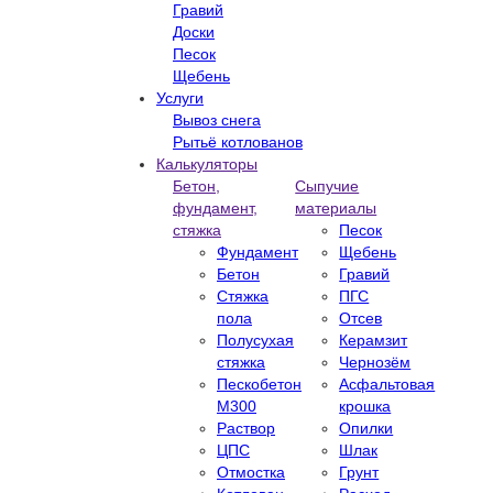
Гравий
Доски
Песок
Щебень
Услуги
Вывоз снега
Рытьё котлованов
Калькуляторы
Бетон,
Сыпучие
фундамент,
материалы
стяжка
Песок
Фундамент
Щебень
Бетон
Гравий
Стяжка
ПГС
пола
Отсев
Полусухая
Керамзит
стяжка
Чернозём
Пескобетон
Асфальтовая
М300
крошка
Раствор
Опилки
ЦПС
Шлак
Отмостка
Грунт