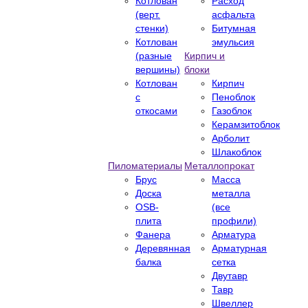
Котлован
Расход
(верт.
асфальта
стенки)
Битумная
Котлован
эмульсия
(разные
Кирпич и
вершины)
блоки
Котлован
Кирпич
с
Пеноблок
откосами
Газоблок
Керамзитоблок
Арболит
Шлакоблок
Пиломатериалы
Металлопрокат
Брус
Масса
Доска
металла
OSB-
(все
плита
профили)
Фанера
Арматура
Деревянная
Арматурная
балка
сетка
Двутавр
Тавр
Швеллер