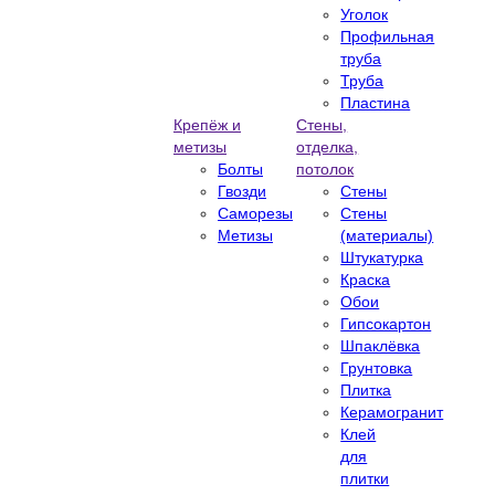
Уголок
Профильная
труба
Труба
Пластина
Крепёж и
Стены,
метизы
отделка,
Болты
потолок
Гвозди
Стены
Саморезы
Стены
Метизы
(материалы)
Штукатурка
Краска
Обои
Гипсокартон
Шпаклёвка
Грунтовка
Плитка
Керамогранит
Клей
для
плитки