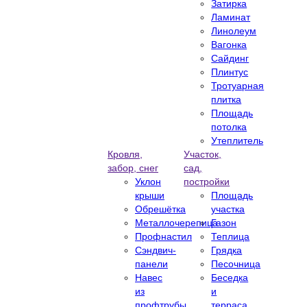
Затирка
Ламинат
Линолеум
Вагонка
Сайдинг
Плинтус
Тротуарная
плитка
Площадь
потолка
Утеплитель
Кровля,
Участок,
забор, снег
сад,
Уклон
постройки
крыши
Площадь
Обрешётка
участка
Металлочерепица
Газон
Профнастил
Теплица
Сэндвич-
Грядка
панели
Песочница
Навес
Беседка
из
и
профтрубы
терраса