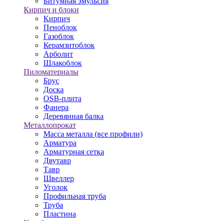
Битумная эмульсия
Кирпич и блоки
Кирпич
Пеноблок
Газоблок
Керамзитоблок
Арболит
Шлакоблок
Пиломатериалы
Брус
Доска
OSB-плита
Фанера
Деревянная балка
Металлопрокат
Масса металла (все профили)
Арматура
Арматурная сетка
Двутавр
Тавр
Швеллер
Уголок
Профильная труба
Труба
Пластина