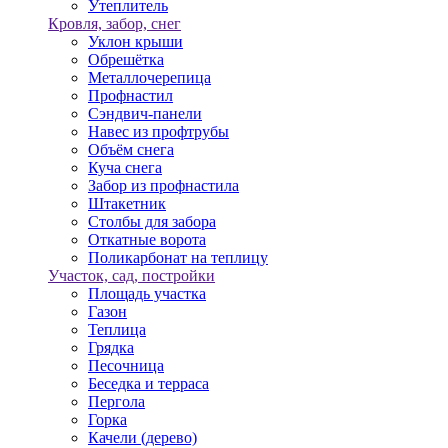
Утеплитель
Кровля, забор, снег
Уклон крыши
Обрешётка
Металлочерепица
Профнастил
Сэндвич-панели
Навес из профтрубы
Объём снега
Куча снега
Забор из профнастила
Штакетник
Столбы для забора
Откатные ворота
Поликарбонат на теплицу
Участок, сад, постройки
Площадь участка
Газон
Теплица
Грядка
Песочница
Беседка и терраса
Пергола
Горка
Качели (дерево)