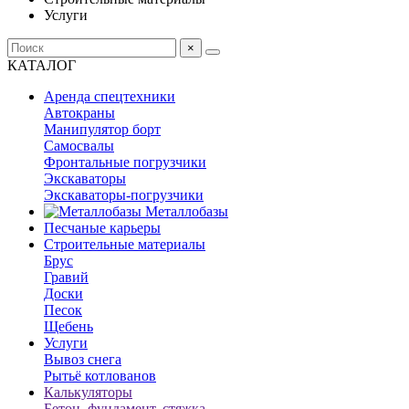
Услуги
×
КАТАЛОГ
Аренда спецтехники
Автокраны
Манипулятор борт
Самосвалы
Фронтальные погрузчики
Экскаваторы
Экскаваторы-погрузчики
Металлобазы
Песчаные карьеры
Строительные материалы
Брус
Гравий
Доски
Песок
Щебень
Услуги
Вывоз снега
Рытьё котлованов
Калькуляторы
Бетон, фундамент, стяжка