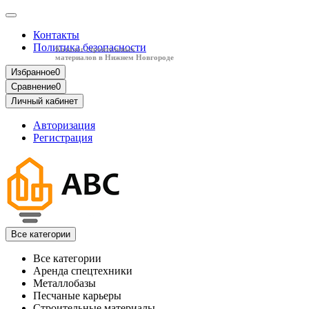
Контакты
Политика безопасности
Каталог строительных
материалов в Нижнем Новгороде
Избранное
0
Сравнение
0
Личный кабинет
Авторизация
Регистрация
Все категории
Все категории
Аренда спецтехники
Металлобазы
Песчаные карьеры
Строительные материалы