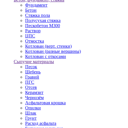
Фундамент
Бетон
Стяжка пола
Полусухая стяжка
Пескобетон М300
Раствор
ЦПС
Отмостка
Котлован (верт. стенки)
Котлован (разные вершины)
Котлован с откосами
Сыпучие материалы
Песок
Щебень
Гравий
ПГС
Отсев
Керамзит
Чернозём
Асфальтовая крошка
Опилки
Шлак
Грунт
Расход асфальта