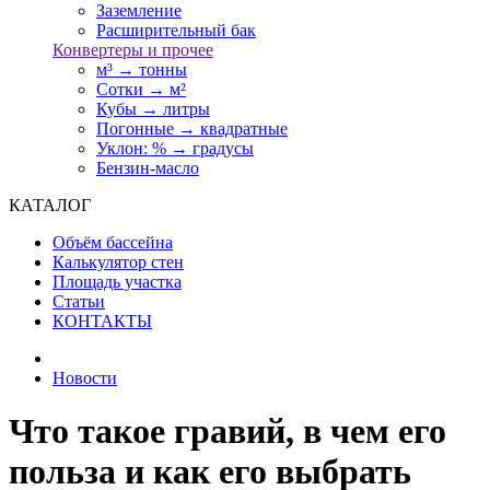
Заземление
Расширительный бак
Конвертеры и прочее
м³ → тонны
Сотки → м²
Кубы → литры
Погонные → квадратные
Уклон: % → градусы
Бензин-масло
КАТАЛОГ
Объём бассейна
Калькулятор стен
Площадь участка
Статьи
КОНТАКТЫ
Новости
Что такое гравий, в чем его
польза и как его выбрать