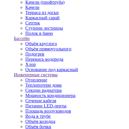
Качели (профтруба)
Качели
Терраса из доски
Каркасный сарай
Септик
Ступени лестницы
Полок в баню
Бассейн
Объём круглого
Объём прямоугольного
Подогрев
Перекись водорода
Хлор
Основание под каркасный
Инженерные системы
Отопление
Теплопотери дома
Секции радиатора
Мощность кондиционера
Сечение кабеля
Питание LED-ленты
Площадь воздуховодов
Вода в трубе
Объём колодца
Объём бочки