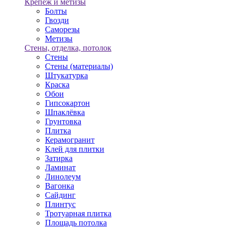
Крепёж и метизы
Болты
Гвозди
Саморезы
Метизы
Стены, отделка, потолок
Стены
Стены (материалы)
Штукатурка
Краска
Обои
Гипсокартон
Шпаклёвка
Грунтовка
Плитка
Керамогранит
Клей для плитки
Затирка
Ламинат
Линолеум
Вагонка
Сайдинг
Плинтус
Тротуарная плитка
Площадь потолка