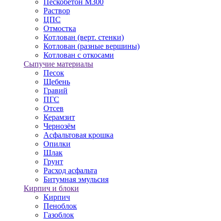
Пескобетон М300
Раствор
ЦПС
Отмостка
Котлован (верт. стенки)
Котлован (разные вершины)
Котлован с откосами
Сыпучие материалы
Песок
Щебень
Гравий
ПГС
Отсев
Керамзит
Чернозём
Асфальтовая крошка
Опилки
Шлак
Грунт
Расход асфальта
Битумная эмульсия
Кирпич и блоки
Кирпич
Пеноблок
Газоблок