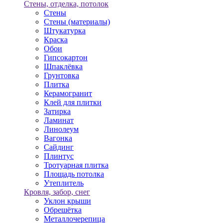
Стены, отделка, потолок
Стены
Стены (материалы)
Штукатурка
Краска
Обои
Гипсокартон
Шпаклёвка
Грунтовка
Плитка
Керамогранит
Клей для плитки
Затирка
Ламинат
Линолеум
Вагонка
Сайдинг
Плинтус
Тротуарная плитка
Площадь потолка
Утеплитель
Кровля, забор, снег
Уклон крыши
Обрешётка
Металлочерепица