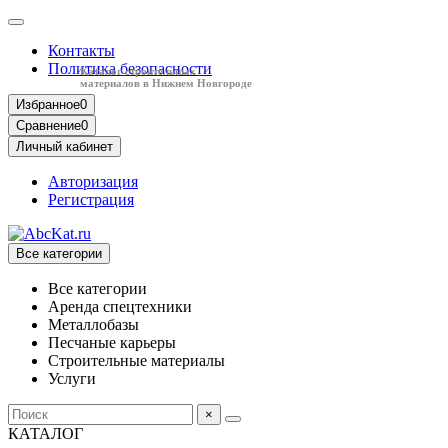
Контакты
Политика безопасности
Каталог строительных
материалов в Нижнем Новгороде
Избранное
0
Сравнение
0
Личный кабинет
Авторизация
Регистрация
Все категории
Все категории
Аренда спецтехники
Металлобазы
Песчаные карьеры
Строительные материалы
Услуги
×
КАТАЛОГ