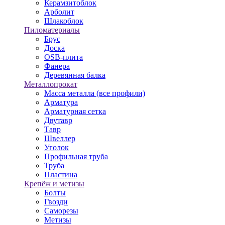
Керамзитоблок
Арболит
Шлакоблок
Пиломатериалы
Брус
Доска
OSB-плита
Фанера
Деревянная балка
Металлопрокат
Масса металла (все профили)
Арматура
Арматурная сетка
Двутавр
Тавр
Швеллер
Уголок
Профильная труба
Труба
Пластина
Крепёж и метизы
Болты
Гвозди
Саморезы
Метизы