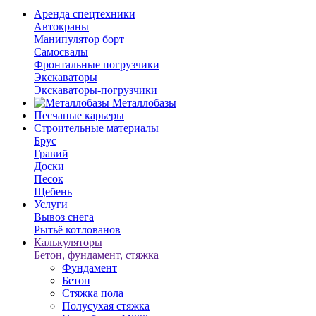
Аренда спецтехники
Автокраны
Манипулятор борт
Самосвалы
Фронтальные погрузчики
Экскаваторы
Экскаваторы-погрузчики
Металлобазы
Песчаные карьеры
Строительные материалы
Брус
Гравий
Доски
Песок
Щебень
Услуги
Вывоз снега
Рытьё котлованов
Калькуляторы
Бетон, фундамент, стяжка
Фундамент
Бетон
Стяжка пола
Полусухая стяжка