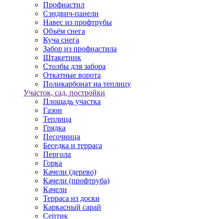
Профнастил
Сэндвич-панели
Навес из профтрубы
Объём снега
Куча снега
Забор из профнастила
Штакетник
Столбы для забора
Откатные ворота
Поликарбонат на теплицу
Участок, сад, постройки
Площадь участка
Газон
Теплица
Грядка
Песочница
Беседка и терраса
Пергола
Горка
Качели (дерево)
Качели (профтруба)
Качели
Терраса из доски
Каркасный сарай
Септик